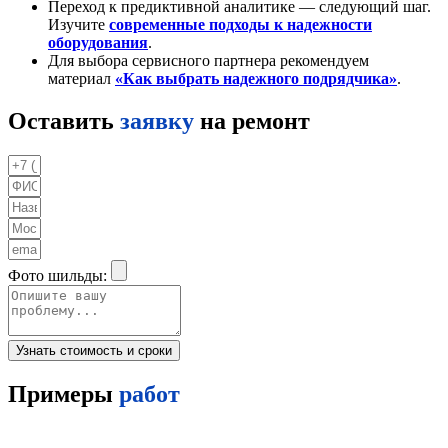
Переход к предиктивной аналитике — следующий шаг.
Изучите
современные подходы к надежности
оборудования
.
Для выбора сервисного партнера рекомендуем
материал
«Как выбрать надежного подрядчика»
.
Оставить
заявку
на ремонт
Фото шильды:
Узнать стоимость и сроки
Примеры
работ