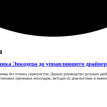
я
тчика Энкодера до управляющего драйвер
мы без точных сервосистем. Данное руководство детально разб
 типовых признаках неполадок, методах их диагностики и важн