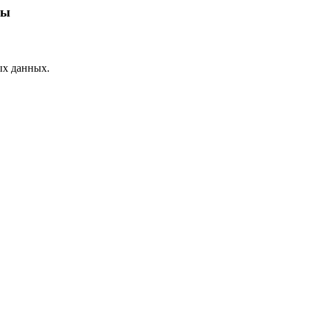
сы
ых данных.